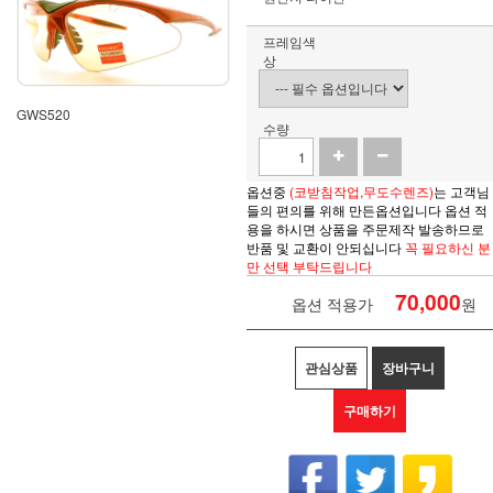
프레임색
상
GWS520
수량
옵션중
(코받침작업,무도수렌즈)
는 고객님
들의 편의를 위해 만든옵션입니다 옵션 적
용을 하시면
상품을
주문제작 발송하므로
반품 및 교환이 안되십니다
꼭 필요하신 분
만 선택 부탁드립니다
70,000
옵션 적용가
원
관심상품
장바구니
구매하기