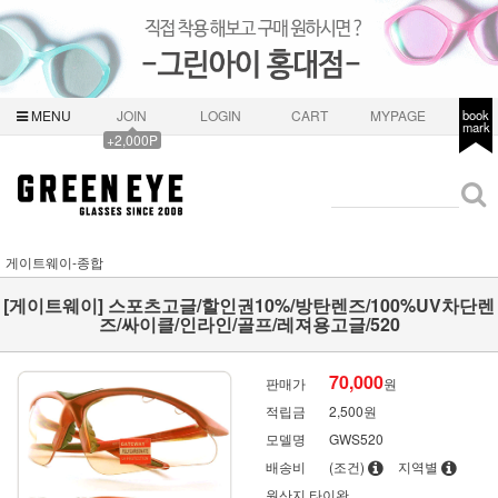
MENU
JOIN
LOGIN
CART
MYPAGE
book
mark
+2,000P
게이트웨이-종합
[게이트웨이] 스포츠고글/할인권10%/방탄렌즈/100%UV차단렌
즈/싸이클/인라인/골프/레져용고글/520
70,000
판매가
원
적립금
2,500원
모델명
GWS520
배송비
(조건)
지역별
원산지
타이완