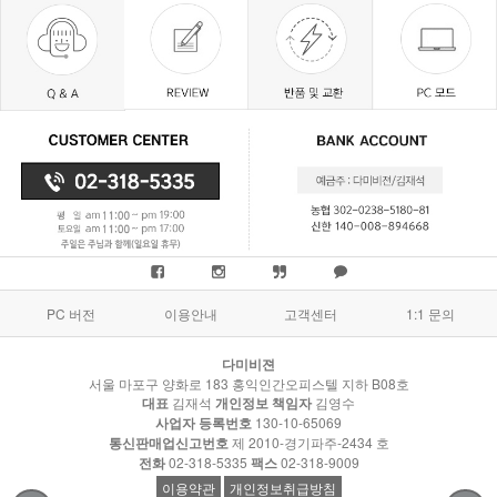
PC 버전
이용안내
고객센터
1:1 문의
다미비젼
서울 마포구 양화로 183 홍익인간오피스텔 지하 B08호
대표
김재석
개인정보 책임자
김영수
사업자 등록번호
130-10-65069
통신판매업신고번호
제 2010-경기파주-2434 호
전화
02-318-5335
팩스
02-318-9009
이용약관
개인정보취급방침