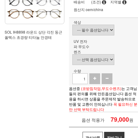
배송비
(조건)
지역별
원산지
oem/china
색상
SOL IH8898 라운드 상단 각진 둥근
쏠텍스 초경량 티타늄 안경테
UV 전자
파 무도수
렌즈
수량
옵션중
(코받침작업,무도수렌즈)
는 고객님
들의 편의를 위해 만든옵션입니다 옵션 적
용을 하시면
상품을
주문제작 발송하므로
반품 및 교환이 안되십니다
꼭 필요하신 분
만 선택 부탁드립니다
79,000
옵션 적용가
원
관심상품
장바구니