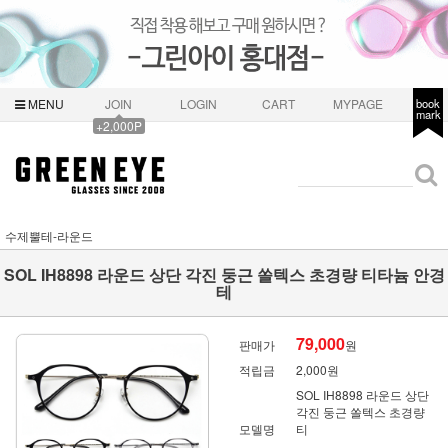
MENU
JOIN
LOGIN
CART
MYPAGE
book
mark
+2,000P
수제뿔테-라운드
SOL IH8898 라운드 상단 각진 둥근 쏠텍스 초경량 티타늄 안경
테
79,000
판매가
원
적립금
2,000원
SOL IH8898 라운드 상단
각진 둥근 쏠텍스 초경량
모델명
티