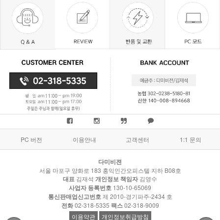
PC 버전
이용안내
고객센터
1:1 문의
다미비젼
서울 마포구 양화로 183 홍익인간오피스텔 지하 B08호
대표
김재석
개인정보 책임자
김영수
사업자 등록번호
130-10-65069
통신판매업신고번호
제 2010-경기파주-2434 호
전화
02-318-5335
팩스
02-318-9009
이용약관
개인정보취급방침