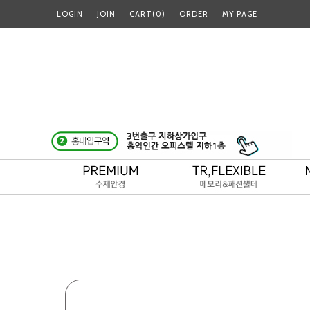
LOGIN
JOIN
CART(
0
)
ORDER
MY PAGE