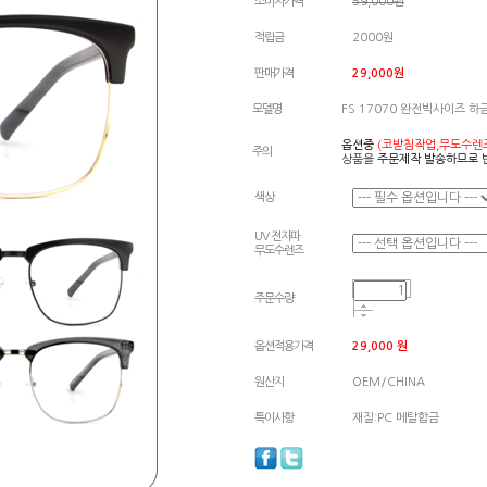
소비자가격
59,000원
적립금
2000원
판매가격
29,000원
모델명
FS 17070 완전빅사이즈 하
옵션중
(코받침작업,무도수렌
주의
상품을
주문제작 발송하므로 
색상
UV 전자파
무도수렌즈
주문수량
옵션적용가격
29,000
원
원산지
OEM/CHINA
특이사항
재질:PC 메탈합금