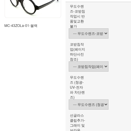
무도수렌
즈-코받침
작업시 반
품및교환
MC-43ZOLa-01-블랙
불가
코받침작
업(페이지
하단사진
참조)
무도수렌
즈 (청광-
UV-전자
파 차단렌
즈)
선글라스
클립추가-
그래이 및
브라운