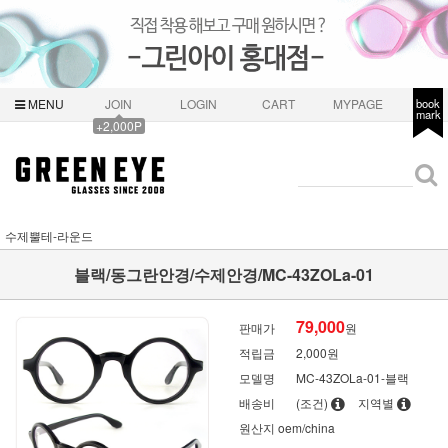
MENU
JOIN
LOGIN
CART
MYPAGE
book
mark
+2,000P
수제뿔테-라운드
블랙/동그란안경/수제안경/MC-43ZOLa-01
79,000
판매가
원
적립금
2,000원
모델명
MC-43ZOLa-01-블랙
배송비
(조건)
지역별
원산지
oem/china