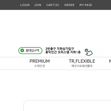
LOGIN
JOIN
CART(
0
)
ORDER
MY PAGE