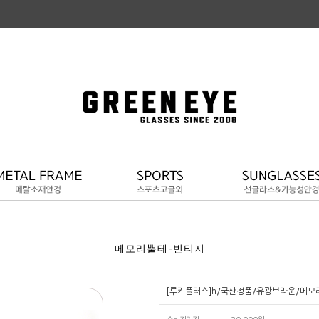
메모리뿔테-빈티지
[루키플러스]h/국산정품/유광브라운/메모리