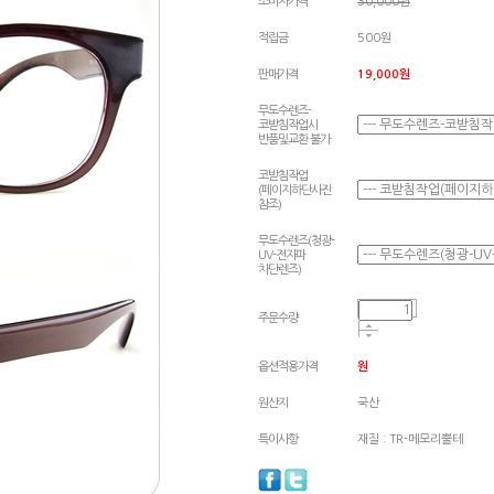
소비자가격
30,000원
적립금
500원
판매가격
19,000
원
무도수렌즈-
코받침작업시
반품및교환 불가
코받침작업
(페이지하단사진
참조)
무도수렌즈(청광-
UV-전자파
차단렌즈)
주문수량
옵션적용가격
원
원산지
국산
특이사항
재질 : TR-메모리뿔테