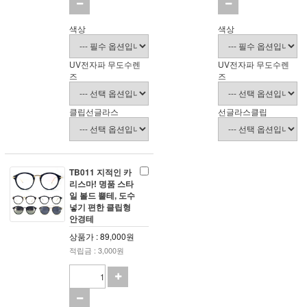
색상
색상
UV전자파 무도수렌
UV전자파 무도수렌
즈
즈
클립선글라스
선글라스클립
TB011 지적인 카
리스마! 명품 스타
일 볼드 뿔테, 도수
넣기 편한 클립형
안경테
상품가 : 89,000원
적립금 : 3,000원