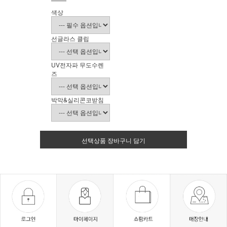
색상
선글라스 클립
UV전자파 무도수렌
즈
박막&실리콘코받침
선택상품 장바구니 담기