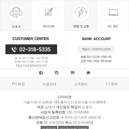
PC 버전
이용안내
고객센터
1:1 문의
다미비젼
서울 마포구 양화로 183 홍익인간오피스텔 지하 B08호
대표
김재석
개인정보 책임자
김영수
사업자 등록번호
130-10-65069
통신판매업신고번호
제 2010-경기파주-2434 호
전화
02-318-5335
팩스
02-318-9009
이용약관
개인정보취급방침