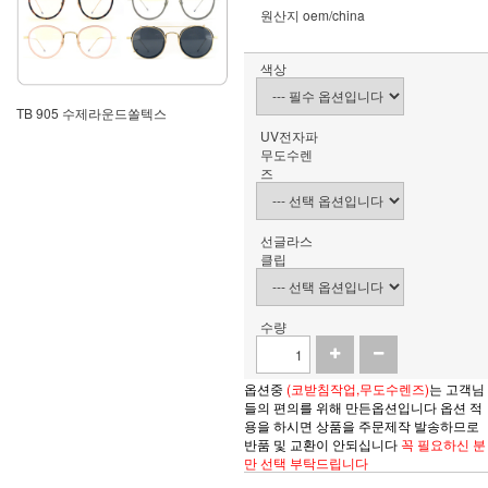
원산지
oem/china
색상
TB 905 수제라운드쏠텍스
UV전자파
무도수렌
즈
선글라스
클립
수량
옵션중
(코받침작업,무도수렌즈)
는 고객님
들의 편의를 위해 만든옵션입니다 옵션 적
용을 하시면
상품을
주문제작 발송하므로
반품 및 교환이 안되십니다
꼭 필요하신 분
만 선택 부탁드립니다