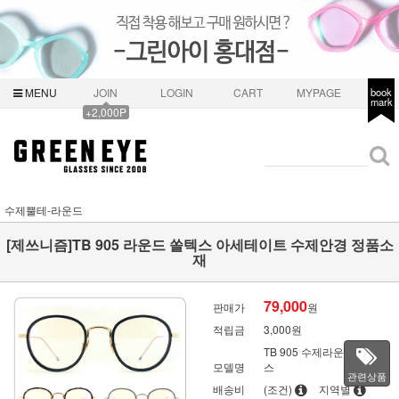
MENU
JOIN
LOGIN
CART
MYPAGE
book
mark
+2,000P
수제뿔테-라운드
[제쓰니즘]TB 905 라운드 쏠텍스 아세테이트 수제안경 정품소
재
79,000
판매가
원
적립금
3,000원
TB 905 수제라운드쏠텍
모델명
스
관련상품
배송비
(조건)
지역별