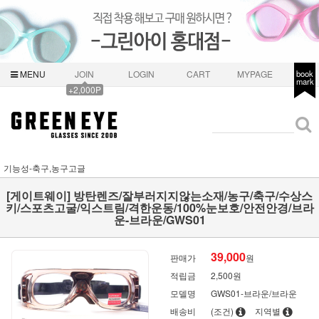
MENU
JOIN
LOGIN
CART
MYPAGE
book
mark
+2,000P
기능성-축구,농구고글
[게이트웨이] 방탄렌즈/잘부러지지않는소재/농구/축구/수상스
키/스포츠고굴/익스트림/격한운동/100%눈보호/안전안경/브라
운-브라운/GWS01
39,000
판매가
원
적립금
2,500원
모델명
GWS01-브라운/브라운
배송비
(조건)
지역별